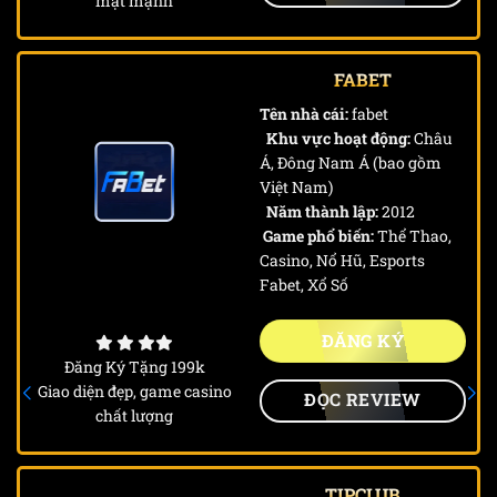
mật mạnh
FABET
Tên nhà cái:
fabet
Khu vực hoạt động:
Châu
Á, Đông Nam Á (bao gồm
Việt Nam)
Năm thành lập:
2012
Game phổ biến:
Thể Thao,
Casino, Nổ Hũ, Esports
Fabet, Xổ Số
ĐĂNG KÝ
Đăng Ký Tặng 199k
Giao diện đẹp, game casino
ĐỌC REVIEW
chất lượng
TIPCLUB