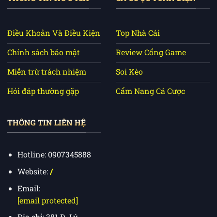
toán RNG (Tạo số ngẫu nhiên) trong Casino
không bị can thiệp bởi con người, đảm bảo kết
quả ván bài là hoàn toàn xanh chín.
Điều Khoản Và Điều Kiện
Top Nhà Cái
Phân loại nhà cái uy tín theo nhu cầu
Chính sách bảo mật
Review Cổng Game
cá cược thực tế
Miễn trừ trách nhiệm
Soi Kèo
Top trang cá độ bóng đá: Kèo thơm, hoàn trả cao
Hỏi đáp thường gặp
Cẩm Nang Cá Cược
Đối với những tay chơi thể thao, tỷ lệ Odds (tỷ lệ
ăn) là yếu tố sống còn. Ví dụ: Cùng một trận
Derby Manchester, trong khi các bên khác ăn
THÔNG TIN LIÊN HỆ
0.90, các nhà cái như
W88
hoặc
FB88
thường
đẩy lên mức 0.98, giúp người chơi thu lợi nhuận
Hotline: 0907345888
cao hơn đáng kể trên mỗi đơn cược.
Website:
/
Casino trực tuyến: Sảnh Live đẳng cấp, Dealer
Email:
người thật
[email protected]
Nếu bạn yêu thích cảm giác tại các sòng bài Las
Địa chỉ: 381 Đ. Lý