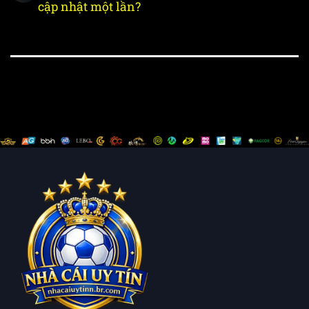
cập nhật một lần?
Bước 1: Kiểm tra tính pháp lý và tính chính chủ
của giấy phép
Chúng tôi truy cập trực tiếp vào cơ sở dữ liệu
của các cơ quan quản lý như
PAGCOR
(Philippines) hay
Isle of Man
để đối soát mã số
giấy phép. Một nhà cái uy tín phải có link xác
nhận (Validator) ngay dưới chân trang dẫn về
trang chủ của tổ chức cấp phép. Nếu link đó chỉ
là một tấm ảnh tĩnh, chúng tôi sẽ đánh dấu lừa
đảo ngay lập tức.
Bước 2: Thử nghiệm nạp tiền và tốc độ khớp
lệnh rút tiền
Chúng tôi thực hiện nạp ít nhất 50.000.000 VNĐ
vào tài khoản thử nghiệm. Nhà cái chỉ được xếp
hạng cao nếu xử lý lệnh rút tiền thắng cược
trong dưới 20 phút vào các khung giờ cao điểm