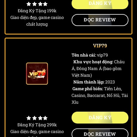
ĐĂNG KÝ
Đăng Ký Tặng 199k
Giao diện đẹp, game casino
ĐỌC REVIEW
chất lượng
VIP79
Tên nhà cái:
vip79
Khu vực hoạt động:
Châu
Á, Đông Nam Á (bao gồm
Việt Nam)
Năm thành lập:
2023
Game phổ biến:
Tiến Lên,
Casino, Baccarat, Nổ Hũ, Tài
Xỉu
ĐĂNG KÝ
Đăng Ký Tặng 299k
Giao diện đẹp, game casino
ĐỌC REVIEW