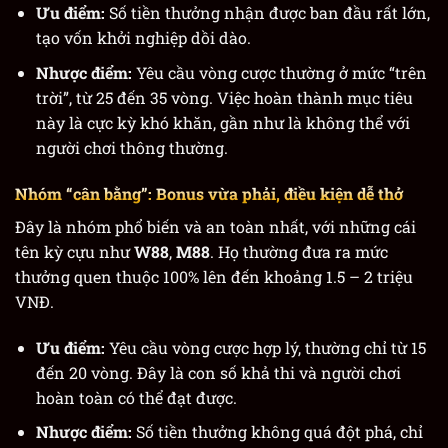
Ưu điểm:
Số tiền thưởng nhận được ban đầu rất lớn,
tạo vốn khởi nghiệp dồi dào.
Nhược điểm:
Yêu cầu vòng cược thường ở mức “trên
trời”, từ 25 đến 35 vòng. Việc hoàn thành mục tiêu
này là cực kỳ khó khăn, gần như là không thể với
người chơi thông thường.
Nhóm “cân bằng”: Bonus vừa phải, điều kiện dễ thở
Đây là nhóm phổ biến và an toàn nhất, với những cái
tên kỳ cựu như
W88
,
M88
. Họ thường đưa ra mức
thưởng quen thuộc 100% lên đến khoảng 1.5 – 2 triệu
VNĐ.
Ưu điểm:
Yêu cầu vòng cược hợp lý, thường chỉ từ 15
đến 20 vòng. Đây là con số khả thi và người chơi
hoàn toàn có thể đạt được.
Nhược điểm:
Số tiền thưởng không quá đột phá, chỉ