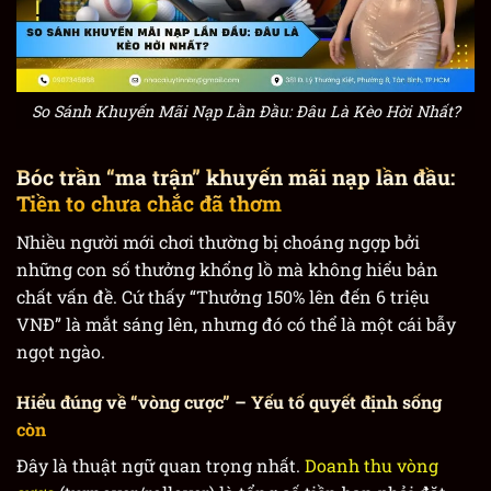
So Sánh Khuyến Mãi Nạp Lần Đầu: Đâu Là Kèo Hời Nhất?
Bóc trần “ma trận” khuyến mãi nạp lần đầu:
Tiền to chưa chắc đã thơm
Nhiều người mới chơi thường bị choáng ngợp bởi
những con số thưởng khổng lồ mà không hiểu bản
chất vấn đề. Cứ thấy “Thưởng 150% lên đến 6 triệu
VNĐ” là mắt sáng lên, nhưng đó có thể là một cái bẫy
ngọt ngào.
Hiểu đúng về “vòng cược” – Yếu tố quyết định sống
còn
Đây là thuật ngữ quan trọng nhất.
Doanh thu vòng