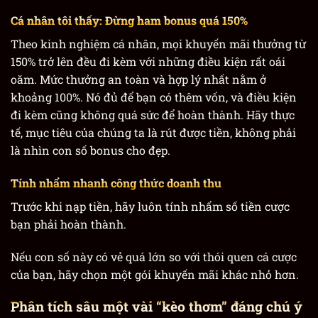
Cá nhân tôi thấy: Đừng ham bonus quá 150%
Theo kinh nghiệm cá nhân, mọi khuyến mãi thưởng từ
150% trở lên đều đi kèm với những điều kiện rất oái
oăm. Mức thưởng an toàn và hợp lý nhất nằm ở
khoảng 100%. Nó đủ để bạn có thêm vốn, và điều kiện
đi kèm cũng không quá sức để hoàn thành. Hãy thực
tế, mục tiêu của chúng ta là rút được tiền, không phải
là nhìn con số bonus cho đẹp.
Tính nhẩm nhanh công thức doanh thu
Trước khi nạp tiền, hãy luôn tính nhẩm số tiền cược
bạn phải hoàn thành.
Nếu con số này có vẻ quá lớn so với thói quen cá cược
của bạn, hãy chọn một gói khuyến mãi khác nhỏ hơn.
Phân tích sâu một vài “kèo thơm” đáng chú ý