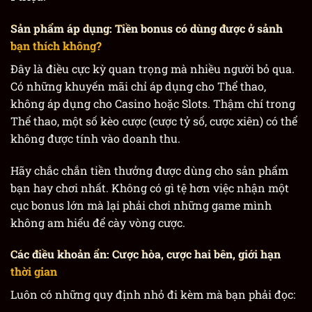
Sản phẩm áp dụng: Tiền bonus có dùng được ở sảnh
bạn thích không?
Đây là điều cực kỳ quan trọng mà nhiều người bỏ qua.
Có những khuyến mãi chỉ áp dụng cho Thể thao,
không áp dụng cho Casino hoặc Slots. Thậm chí trong
Thể thao, một số kèo cược (cược tỷ số, cược xiên) có thể
không được tính vào doanh thu.
Hãy chắc chắn tiền thưởng được dùng cho sản phẩm
bạn hay chơi nhất. Không có gì tệ hơn việc nhận một
cục bonus lớn mà lại phải chơi những game mình
không am hiểu để cày vòng cược.
Các điều khoản ẩn: Cược hòa, cược hai bên, giới hạn
thời gian
Luôn có những quy định nhỏ đi kèm mà bạn phải đọc: