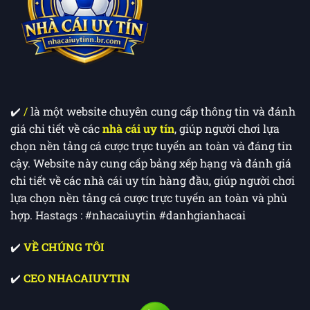
Acc
✔️ ​
/
là một website chuyên cung cấp thông tin và đánh
giá chi tiết về các
nhà cái uy tín
, giúp người chơi lựa
chọn nền tảng cá cược trực tuyến an toàn và đáng tin
cậy. Website này cung cấp bảng xếp hạng và đánh giá
chi tiết về các nhà cái uy tín hàng đầu, giúp người chơi
lựa chọn nền tảng cá cược trực tuyến an toàn và phù
hợp. Hastags : #nhacaiuytin #danhgianhacai
✔️
VỀ CHÚNG TÔI
✔️
CEO NHACAIUYTIN