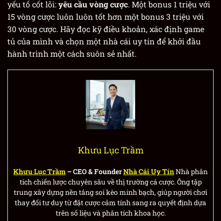
yếu tố cốt lõi:
yêu cầu vòng cược
. Một bonus 1 triệu với
15 vòng cược luôn luôn tốt hơn một bonus 3 triệu với
30 vòng cược. Hãy đọc kỹ điều khoản, xác định game
tủ của mình và chọn một nhà cái uy tín để khởi đầu
hành trình một cách suôn sẻ nhất.
Khưu Lục Trầm
Khưu Lục Trầm
– CEO & Founder
Nhà Cái Uy Tín
Nhà phân
tích chiến lược chuyên sâu về thị trường cá cược. Ông tập
trung xây dựng nền tảng soi kèo minh bạch, giúp người chơi
thay đổi tư duy từ đặt cược cảm tính sang ra quyết định dựa
trên số liệu và phân tích khoa học.