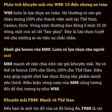
Phân tích khuyến mãi của W88: Cổ điển nhưng an toàn
W88
luôn là lựa chọn an toàn. Họ thường có các gói
chào mừng 100% cho thành viên mới tại Thể thao,
Casino, Slots. Vòng cược thường dao động ở mức 15-20
vòng, một con số rất “fair-play”. Đây là lựa chọn tuyệt
vời cho những ai ưu tiên sự chắc chắn.
Đánh giá bonus của M88: Luôn có lựa chọn cho người
mới
M88
mạnh về việc chia nhỏ các gói khuyến mãi. Họ có
thể có bonus 125% cho Slots, 100% cho Thể thao. Điều
này giúp người chơi lựa chọn đúng sản phẩm mình
yêu thích. Điều kiện vòng cược của
M88
cũng tương
đối dễ thở, tương tự như
W88
.
Khuyến mãi FB88: Mạnh về Thể thao
Nếu bạn là một tín đồ của cá độ bóng đá,
FB88
là cái