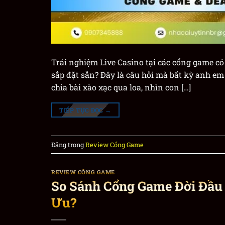
Trải nghiệm Live Casino tại các cổng game có
sắp đặt sẵn? Đây là câu hỏi mà bất kỳ anh em
chia bài xào xạc qua loa, nhìn con […]
TIẾP TỤC ĐỌC
→
Đăng trong
Review Cổng Game
REVIEW CỔNG GAME
So Sánh Cổng Game Đời Đầu 
Ưu?