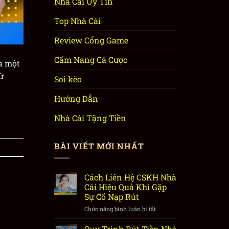
Nhà Cái Uy Tín
Top Nhà Cái
Review Cổng Game
Cẩm Nang Cá Cược
à một
ừ
Soi kèo
Hướng Dẫn
Nhà Cái Tặng Tiền
BÀI VIẾT MỚI NHẤT
Cách Liên Hệ CSKH Nhà
Cái Hiệu Quả Khi Gặp
Sự Cố Nạp Rút
Chức năng bình luận bị tắt
ở
Cách
Liên
Quy Trình Rút Tiền Nhà