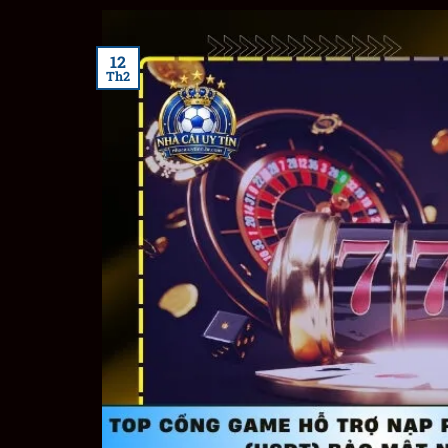
12
Th2