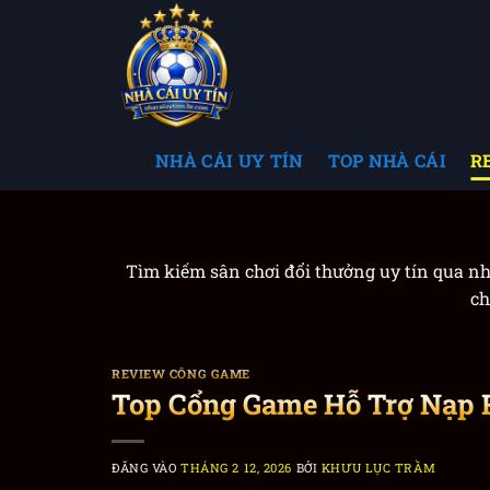
Bỏ
qua
nội
dung
NHÀ CÁI UY TÍN
TOP NHÀ CÁI
R
Tìm kiếm sân chơi đổi thưởng uy tín qua n
ch
REVIEW CỔNG GAME
Top Cổng Game Hỗ Trợ Nạp 
ĐĂNG VÀO
THÁNG 2 12, 2026
BỞI
KHƯU LỤC TRẦM