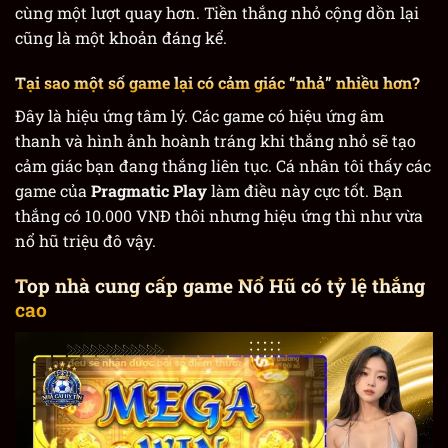
cùng một lượt quay hơn. Tiền thắng nhỏ cộng dồn lại
cũng là một khoản đáng kể.
Tại sao một số game lại có cảm giác “nhả” nhiều hơn?
Đây là hiệu ứng tâm lý. Các game có hiệu ứng âm
thanh và hình ảnh hoành tráng khi thắng nhỏ sẽ tạo
cảm giác bạn đang thắng liên tục. Cá nhân tôi thấy các
game của
Pragmatic Play
làm điều này cực tốt. Bạn
thắng có 10.000 VNĐ thôi nhưng hiệu ứng thì như vừa
nổ hũ triệu đô vậy.
Top nhà cung cấp game Nổ Hũ có tỷ lệ thắng
cao