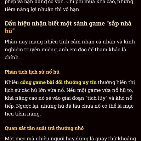
phép và bạn đang có vốn. Chi phí mua khá cao, nhưng
tiềm năng lợi nhuận thì vô hạn.
Dấu hiệu nhận biết một sảnh game “sắp nhả
hũ”
Phần này mang nhiều tính cảm nhận cá nhân và kinh
nghiệm truyền miệng, anh em đọc để tham khảo là
chính.
Phân tích lịch sử nổ hũ
Nhiều
cổng game bài đổi thưởng uy tín
thường hiển thị
lịch sử các hũ lớn vừa nổ. Nếu một game vừa nổ hũ to,
khả năng cao nó sẽ vào giai đoạn “tích lũy” và khó nổ
tiếp. Ngược lại, những hũ đã lâu chưa nổ có thể là mục
tiêu tiềm năng.
Quan sát tần suất trả thưởng nhỏ
Một mẹo mà nhiều người hay dùng là quay thử khoảng