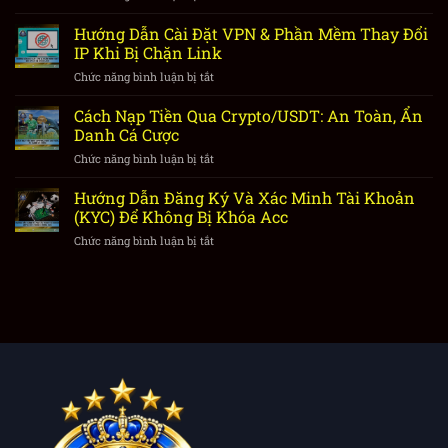
Quy
Cái
Trình
Hướng Dẫn Cài Đặt VPN & Phần Mềm Thay Đổi
Hiệu
Rút
Quả
IP Khi Bị Chặn Link
Tiền
Khi
Chức năng bình luận bị tắt
ở
Nhà
Gặp
Hướng
Cái:
Sự
Dẫn
Cách Nạp Tiền Qua Crypto/USDT: An Toàn, Ẩn
Những
Cố
Cài
Lý
Danh Cá Cược
Nạp
Đặt
Do
Rút
Chức năng bình luận bị tắt
ở
VPN
Khiến
Cách
&
Lệnh
Nạp
Hướng Dẫn Đăng Ký Và Xác Minh Tài Khoản
Phần
Bị
Tiền
Mềm
(KYC) Để Không Bị Khóa Acc
Treo
Qua
Thay
Chức năng bình luận bị tắt
ở
Crypto/USDT:
Đổi
Hướng
An
IP
Dẫn
Toàn,
Khi
Đăng
Ẩn
Bị
Ký
Danh
Chặn
Và
Cá
Link
Xác
Cược
Minh
Tài
Khoản
(KYC)
Để
Không