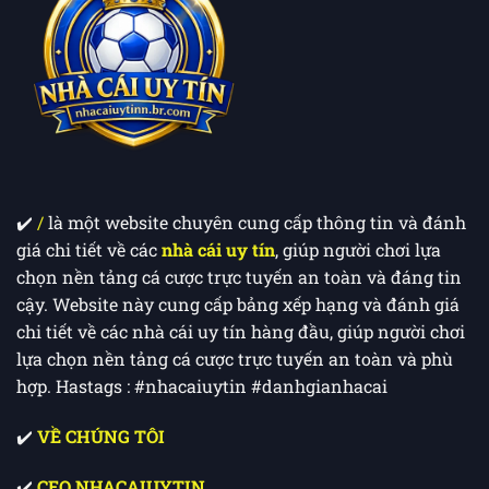
Bị
Khóa
Acc
✔️ ​
/
là một website chuyên cung cấp thông tin và đánh
giá chi tiết về các
nhà cái uy tín
, giúp người chơi lựa
chọn nền tảng cá cược trực tuyến an toàn và đáng tin
cậy. Website này cung cấp bảng xếp hạng và đánh giá
chi tiết về các nhà cái uy tín hàng đầu, giúp người chơi
lựa chọn nền tảng cá cược trực tuyến an toàn và phù
hợp. Hastags : #nhacaiuytin #danhgianhacai
✔️
VỀ CHÚNG TÔI
✔️
CEO NHACAIUYTIN