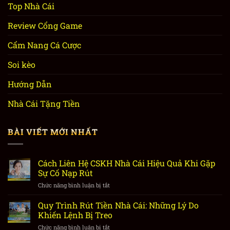
Top Nhà Cái
Review Cổng Game
Cẩm Nang Cá Cược
Soi kèo
Hướng Dẫn
Nhà Cái Tặng Tiền
BÀI VIẾT MỚI NHẤT
Cách Liên Hệ CSKH Nhà Cái Hiệu Quả Khi Gặp
Sự Cố Nạp Rút
Chức năng bình luận bị tắt
ở
Cách
Liên
Quy Trình Rút Tiền Nhà Cái: Những Lý Do
Hệ
Khiến Lệnh Bị Treo
CSKH
Chức năng bình luận bị tắt
ở
Nhà