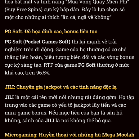
họa bắt mắt và tính năng “Mua Vòng Quay Miễn Phí”
(Buy Free Spins) cực kỳ hấp dẫn. Đây là lựa chọn số
một cho những ai thích “ăn cả, ngã về không”.
PG Soft: Đồ họa đỉnh cao, bonus liên tục
PG Soft (Pocket Games Soft)
thì lại mạnh về trải
nghiệm trên di động. Game của họ thường có cơ chế
thắng liên hoàn, biểu tượng biến đổi và các vòng bonus
cực kỳ sáng tạo. RTP của game
PG Soft
thường ở mức
khá cao, trên 96.5%.
JILI: Chuyên gia jackpot và các tính năng độc lạ
JILI
là một cái tên mới nổi nhưng rất đáng gờm. Họ tập
trung vào các game có yếu tố jackpot lũy tiến và các
mini-game bonus. Nếu mục tiêu của bạn là săn hũ
khủng, sảnh của
JILI
là nơi không thể bỏ qua.
Microgaming: Huyền thoại với những hũ Mega Moolah