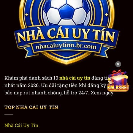
✕
Khám phá danh sách 10
nhà cái uy tín
đáng tin cậy
nhất năm 2026. Ưu đãi tặng tiền khi đăng ký mới. Đảm
bảo nạp rút nhanh chóng, hỗ trợ 24/7. Xem ngay!
TOP NHÀ CÁI UY TÍN
Nhà Cái Uy Tín