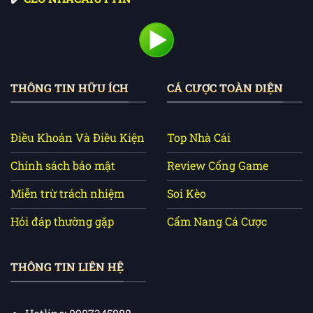
THÔNG TIN HỮU ÍCH
CÁ CƯỢC TOÀN DIỆN
Điều Khoản Và Điều Kiện
Top Nhà Cái
Chính sách bảo mật
Review Cổng Game
Miễn trừ trách nhiệm
Soi Kèo
Hỏi đáp thường gặp
Cẩm Nang Cá Cược
THÔNG TIN LIÊN HỆ