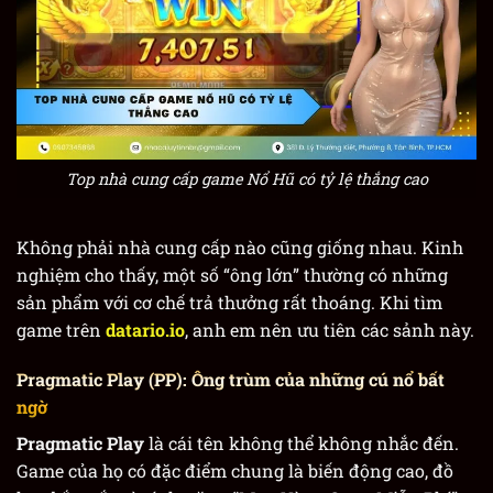
Top nhà cung cấp game Nổ Hũ có tỷ lệ thắng cao
Không phải nhà cung cấp nào cũng giống nhau. Kinh
nghiệm cho thấy, một số “ông lớn” thường có những
sản phẩm với cơ chế trả thưởng rất thoáng. Khi tìm
game trên
datario.io
, anh em nên ưu tiên các sảnh này.
Pragmatic Play (PP): Ông trùm của những cú nổ bất
ngờ
Pragmatic Play
là cái tên không thể không nhắc đến.
Game của họ có đặc điểm chung là biến động cao, đồ