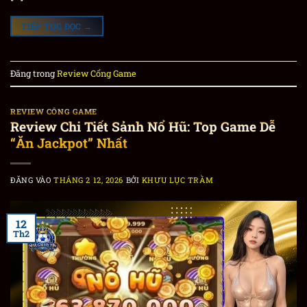
TIẾP TỤC ĐỌC
→
Đăng trong
Review Cổng Game
REVIEW CỔNG GAME
Review Chi Tiết Sảnh Nổ Hũ: Top Game Dễ
“Ăn Jackpot” Nhất
ĐĂNG VÀO
THÁNG 2 12, 2026
BỞI
KHƯU LỤC TRẦM
12
Th2