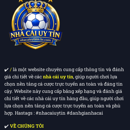
Để
Không
Bị
Khóa
Acc
✔️ ​
/
là một website chuyên cung cấp thông tin và đánh
giá chi tiết về các
nhà cái uy tín
, giúp người chơi lựa
chọn nền tảng cá cược trực tuyến an toàn và đáng tin
cậy. Website này cung cấp bảng xếp hạng và đánh giá
chi tiết về các nhà cái uy tín hàng đầu, giúp người chơi
lựa chọn nền tảng cá cược trực tuyến an toàn và phù
hợp. Hastags : #nhacaiuytin #danhgianhacai
✔️
VỀ CHÚNG TÔI