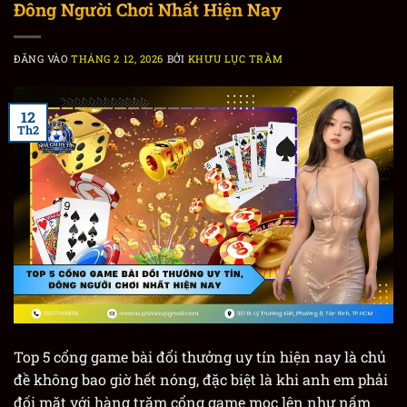
Đông Người Chơi Nhất Hiện Nay
ĐĂNG VÀO
THÁNG 2 12, 2026
BỞI
KHƯU LỤC TRẦM
12
Th2
Top 5 cổng game bài đổi thưởng uy tín hiện nay là chủ
đề không bao giờ hết nóng, đặc biệt là khi anh em phải
đối mặt với hàng trăm cổng game mọc lên như nấm