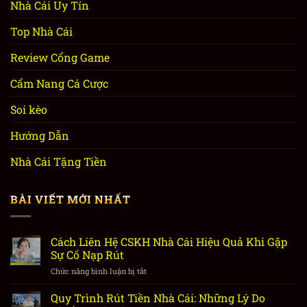
Nhà Cái Uy Tín
Top Nhà Cái
Review Cổng Game
Cẩm Nang Cá Cược
Soi kèo
Hướng Dẫn
Nhà Cái Tặng Tiền
BÀI VIẾT MỚI NHẤT
Cách Liên Hệ CSKH Nhà Cái Hiệu Quả Khi Gặp
Sự Cố Nạp Rút
Chức năng bình luận bị tắt
ở
Cách
Liên
Quy Trình Rút Tiền Nhà Cái: Những Lý Do
Hệ