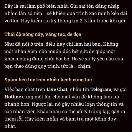
Đây là sai lầm phổ biến nhất. Gửi sai tên đăng nhập,
nhầm lẫn số tiền… sẽ khiến quá trình xác minh kéo dài
vô tận. Hãy kiểm tra kỹ thông tin 2-3 lần trước khi gửi.
Thái độ nóng nảy, văng tục, đe dọa
Như đã nói ở trên, điều này chỉ làm hại bạn. Không
một nhân viên nào muốn dốc hết sức để giúp một
khách hàng đang chửi bới họ. Họ sẽ xử lý yêu cầu của
bạn theo đúng quy trình, tức là… chậm.
Spam liên tục trên nhiều kênh cùng lúc
Việc bạn chat trên
Live Chat
, nhắn tin
Telegram
, và gọi
Hotline
cùng một lúc cho một vấn đề không làm nó
nhanh hơn. Ngược lại, nó gây nhiễu loạn thông tin và
các nhân viên khác nhau có thể xử lý trùng lặp, gây ra
thêm lỗi. Hãy kiên nhẫn và bám trụ một kênh duy
nhất.