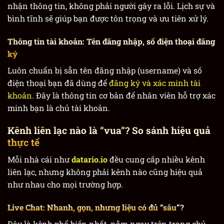
nhận thông tin, không phải người gây ra lỗi. Lịch sự và
bình tĩnh sẽ giúp bạn được tôn trọng và ưu tiên xử lý.
Thông tin tài khoản: Tên đăng nhập, số điện thoại đăng
ký
Luôn chuẩn bị sẵn tên đăng nhập (username) và số
điện thoại bạn đã dùng để
đăng ký và xác minh tài
khoản
. Đây là thông tin cơ bản để nhân viên hỗ trợ xác
minh bạn là chủ tài khoản.
Kênh liên lạc nào là “vua”? So sánh hiệu quả
thực tế
Mỗi nhà cái như
datario.io
đều cung cấp nhiều kênh
liên lạc, nhưng không phải kênh nào cũng hiệu quả
như nhau cho mọi trường hợp.
Live Chat: Nhanh, gọn, nhưng liệu có đủ “sâu”?
Đây là kênh phổ biến nhất, nằm ngay trên trang chủ.