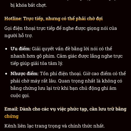
bị khóa bất chợt.
Hotline: Trực tiếp, nhưng có thể phải chờ đợi
Gọi điện thoại trực tiếp để nghe được giọng nói của
người hỗ trợ.
Ưu điểm:
Giải quyết vấn đề bằng lời nói có thể
nhanh hơn gõ phím. Cảm giác được lắng nghe trực
tiếp giúp giải tỏa tâm lý.
Nhược điểm:
Tốn phí điện thoại. Giờ cao điểm có thể
phải chờ máy rất lâu. Quan trọng nhất là không có
bằng chứng lưu lại trừ khi bạn chủ động ghi âm
cuộc gọi.
Email: Dành cho các vụ việc phức tạp, cần lưu trữ bằng
chứng
Kênh liên lạc trang trọng và chính thức nhất.