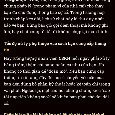
chứng pháp lý (trong phạm vi của nhà cái) cho thấy
bạn đã chủ động thông báo sự cố. Trong trường hợp
tranh chấp kéo dài, lịch sử chat này là thứ duy nhất
bảo vệ bạn. Đừng bao giờ gọi điện thoại mà không ghi
âm, hay chat xong rồi tắt đi không chụp lại màn hình.
Tốc độ xử lý phụ thuộc vào cách bạn cung cấp thông
tin
Hãy tưởng tượng nhân viên
CSKH
mỗi ngày phải xử lý
hàng trăm, thậm chí hàng ngàn ca như của bạn. Họ
không có thời gian để “đoán mò”. Nếu bạn cung cấp
thông tin rõ ràng, đầy đủ, họ sẽ chuyển yêu cầu của
bạn đến đúng bộ phận kỹ thuật hoặc kế toán chỉ trong
vài phút. Ngược lại, một câu hỏi chung chung kiểu “sao
tôi nạp tiền không vào?” sẽ khiến bạn phải chờ đợi dài
cổ.
Phân biệt giữa lỗi hệ thống và lỗi từ phía người chơi