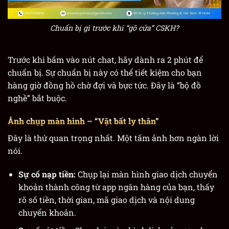
Chuẩn bị gì trước khi “gõ cửa” CSKH?
Trước khi bấm vào nút chat, hãy dành ra 2 phút để
chuẩn bị. Sự chuẩn bị này có thể tiết kiệm cho bạn
hàng giờ đồng hồ chờ đợi và bực tức. Đây là “bộ đồ
nghề” bắt buộc.
Ảnh chụp màn hình – “Vật bất ly thân”
Đây là thứ quan trọng nhất. Một tấm ảnh hơn ngàn lời
nói.
Sự cố nạp tiền:
Chụp lại màn hình giao dịch chuyển
khoản thành công từ app ngân hàng của bạn, thấy
rõ số tiền, thời gian, mã giao dịch và nội dung
chuyển khoản.