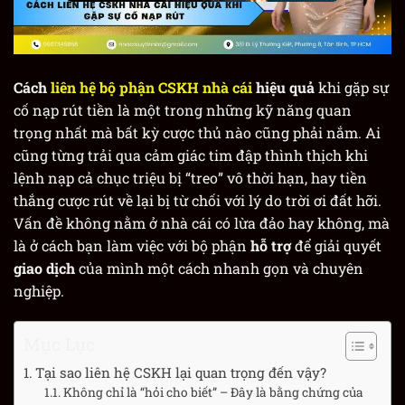
Cách
liên hệ bộ phận CSKH nhà cái
hiệu quả
khi gặp sự
cố nạp rút tiền là một trong những kỹ năng quan
trọng nhất mà bất kỳ cược thủ nào cũng phải nắm. Ai
cũng từng trải qua cảm giác tim đập thình thịch khi
lệnh nạp cả chục triệu bị “treo” vô thời hạn, hay tiền
thắng cược rút về lại bị từ chối với lý do trời ơi đất hỡi.
Vấn đề không nằm ở nhà cái có lừa đảo hay không, mà
là ở cách bạn làm việc với bộ phận
hỗ trợ
để giải quyết
giao dịch
của mình một cách nhanh gọn và chuyên
nghiệp.
Mục Lục
Tại sao liên hệ CSKH lại quan trọng đến vậy?
Không chỉ là “hỏi cho biết” – Đây là bằng chứng của