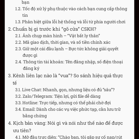
bạn
Tốc độ xử lý phụ thuộc vào cách bạn cung cấp thông
tin
Phân biệt giữa lỗi hệ thống và lỗi từ phía người chơi
Chuẩn bị gì trước khi “gõ cửa” CSKH?
Ảnh chụp màn hình – “Vật bất ly thân”
Mã giao dịch, thời gian, và số tiền chính xác
Giữ một cái đầu lạnh – Bực tức không giải quyết
được gì
Thông tin tài khoản: Tên đăng nhập, số điện thoại
đăng ký
Kênh liên lạc nào là “vua”? So sánh hiệu quả thực
tế
Live Chat: Nhanh, gọn, nhưng liệu có đủ “sâu”?
Zalo/Telegram: Tiện lợi, gửi file dễ dàng
Hotline: Trực tiếp, nhưng có thể phải chờ đợi
Email: Dành cho các vụ việc phức tạp, cần lưu trữ
bằng chứng
Kịch bản vàng: Nói gì và nói như thế nào để được
ưu tiên?
Mở đầu trực diện: “Chào bạn, tôi gặp sự cố nạp/rút