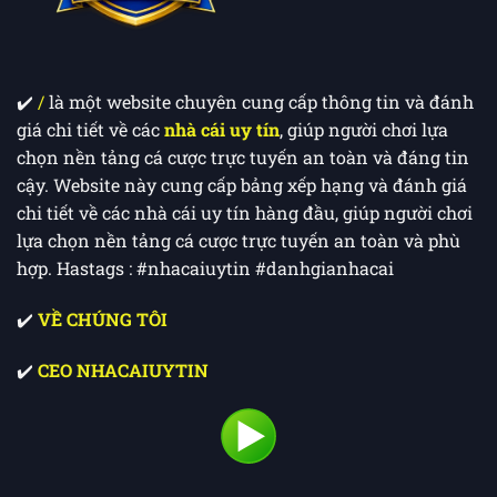
✔️ ​
/
là một website chuyên cung cấp thông tin và đánh
giá chi tiết về các
nhà cái uy tín
, giúp người chơi lựa
chọn nền tảng cá cược trực tuyến an toàn và đáng tin
cậy. Website này cung cấp bảng xếp hạng và đánh giá
chi tiết về các nhà cái uy tín hàng đầu, giúp người chơi
lựa chọn nền tảng cá cược trực tuyến an toàn và phù
hợp. Hastags : #nhacaiuytin #danhgianhacai
✔️
VỀ CHÚNG TÔI
✔️
CEO NHACAIUYTIN