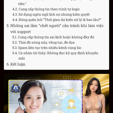
tiền.”
Cung cấp thông tin theo trình tự logic
Sử dụng ngôn ngữ lịch sự nhưng kiên quyết
Đừng quên hỏi “Thời gian dự kiến xử lý là bao lâu?”
Những sai lầm “chết người” cần tránh khi làm việc
với support
Cung cấp thông tin sai lệch hoặc không đầy đủ
Thái độ nóng nảy, văng tục, đe dọa
Spam liên tục trên nhiều kênh cùng lúc
Cá nhân tôi thấy: Không đọc kỹ quy định khuyến
mãi
Kết luận