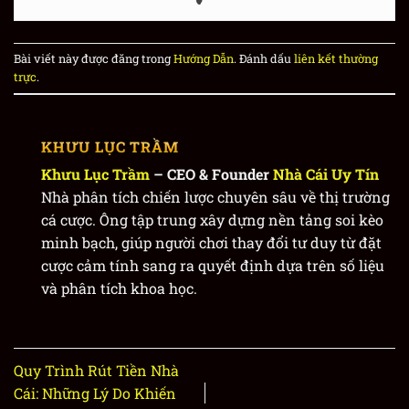
Bài viết này được đăng trong
Hướng Dẫn
. Đánh dấu
liên kết thường
trực
.
KHƯU LỤC TRẦM
Khưu Lục Trầm
– CEO & Founder
Nhà Cái Uy Tín
Nhà phân tích chiến lược chuyên sâu về thị trường
cá cược. Ông tập trung xây dựng nền tảng soi kèo
minh bạch, giúp người chơi thay đổi tư duy từ đặt
cược cảm tính sang ra quyết định dựa trên số liệu
và phân tích khoa học.
Quy Trình Rút Tiền Nhà
Cái: Những Lý Do Khiến