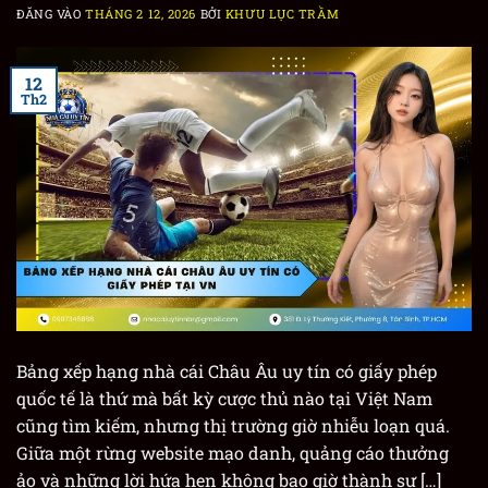
ĐĂNG VÀO
THÁNG 2 12, 2026
BỞI
KHƯU LỤC TRẦM
12
Th2
Bảng xếp hạng nhà cái Châu Âu uy tín có giấy phép
quốc tế là thứ mà bất kỳ cược thủ nào tại Việt Nam
cũng tìm kiếm, nhưng thị trường giờ nhiễu loạn quá.
Giữa một rừng website mạo danh, quảng cáo thưởng
ảo và những lời hứa hẹn không bao giờ thành sự […]