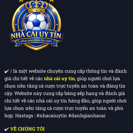
Để
Không
Bị
Khóa
Acc
✔️ ​
/
là một website chuyên cung cấp thông tin và đánh
giá chi tiết về các
nhà cái uy tín
, giúp người chơi lựa
chọn nền tảng cá cược trực tuyến an toàn và đáng tin
cậy. Website này cung cấp bảng xếp hạng và đánh giá
chi tiết về các nhà cái uy tín hàng đầu, giúp người chơi
lựa chọn nền tảng cá cược trực tuyến an toàn và phù
hợp. Hastags : #nhacaiuytin #danhgianhacai
✔️
VỀ CHÚNG TÔI