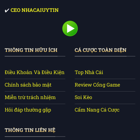
✔️
CEO NHACAIUYTIN
THÔNG TIN HỮU ÍCH
CÁ CƯỢC TOÀN DIỆN
Điều Khoản Và Điều Kiện
Top Nhà Cái
Chính sách bảo mật
Review Cổng Game
Miễn trừ trách nhiệm
Soi Kèo
Hỏi đáp thường gặp
Cẩm Nang Cá Cược
THÔNG TIN LIÊN HỆ