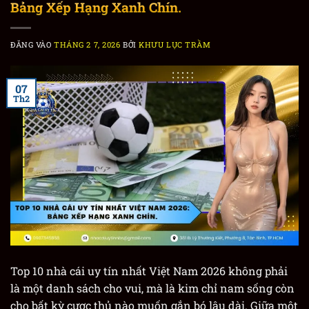
Bảng Xếp Hạng Xanh Chín.
ĐĂNG VÀO
THÁNG 2 7, 2026
BỞI
KHƯU LỤC TRẦM
07
Th2
Top 10 nhà cái uy tín nhất Việt Nam 2026 không phải
là một danh sách cho vui, mà là kim chỉ nam sống còn
cho bất kỳ cược thủ nào muốn gắn bó lâu dài. Giữa một