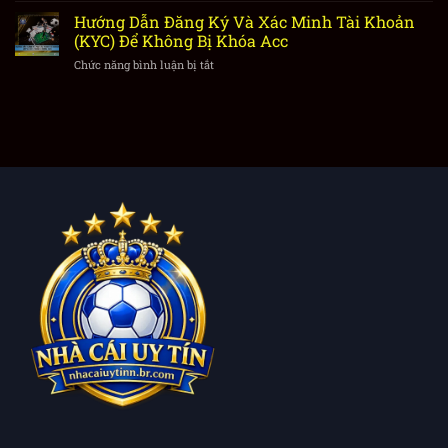
&
Lệnh
Nạp
Hướng Dẫn Đăng Ký Và Xác Minh Tài Khoản
Phần
Bị
Tiền
Mềm
(KYC) Để Không Bị Khóa Acc
Treo
Qua
Thay
Chức năng bình luận bị tắt
ở
Crypto/USDT:
Đổi
Hướng
An
IP
Dẫn
Toàn,
Khi
Đăng
Ẩn
Bị
Ký
Danh
Chặn
Và
Cá
Link
Xác
Cược
Minh
Tài
Khoản
(KYC)
Để
Không
Bị
Khóa
Acc