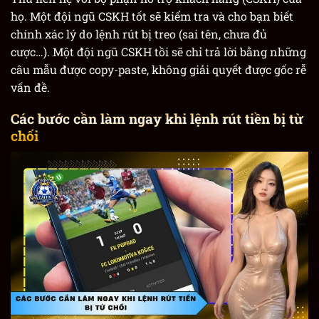
họ. Một đội ngũ CSKH tốt sẽ kiểm tra và cho bạn biết
chính xác lý do lệnh rút bị treo (sai tên, chưa đủ
cược…). Một đội ngũ CSKH tồi sẽ chỉ trả lời bằng những
câu mẫu được copy-paste, không giải quyết được gốc rễ
vấn đề.
Các bước cần làm ngay khi lệnh rút tiền bị từ
chối