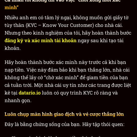
minh”
Nhiều anh em có tâm lý ngại, không muốn gửi giấy tờ
tùy thân (KYC – Know Your Customer) cho nhà cái.
Nhưng theo kinh nghiệm của tôi, hãy hoàn thành bước
đăng ký và xác minh tài khoản
ngay sau khi tạo tài
khoản.
Hãy hoàn thành bước xác minh này trước cả khi bạn
nạp tiền. Việc này đảm bảo khi bạn thắng lớn, nhà cái
không thể lấy cớ “chờ xác minh” để giam tiền của bạn
cả tuần trời. Một nhà cái uy tín như các trang được liệt
kê tại
datario.io
luôn có quy trình KYC rõ ràng và
nhanh gọn.
Luôn chụp màn hình giao dịch và vé cược thắng lớn
Đây là bằng chứng sống của bạn. Hãy tập thói quen: