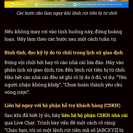
Các bước cần làm ngay khi lệnh rút tiền bị từ chối
Nếu không may rơi vào tình huống này, đừng hoảng
loạn. Hãy làm theo các bước sau một cách tuần tự.
Bình tĩnh, đọc kỹ lý do từ chối trong lịch sử giao dịch
Đừng vội chửi bới hay tố cáo nhà cái lừa đảo. Hãy vào
phần lịch sử giao dịch, tìm đến lệnh rút tiền bị từ chối.
Hầu hết các nhà cái đều sẽ ghi rõ lý do ở đó, ví dụ: “Tên
người nhận không khớp”, “Chưa hoàn thành yêu cầu
vòng cược”.
Liên hệ ngay với bộ phận hỗ trợ khách hàng (CSKH)
Sau khi đã biết lý do, hãy
liên hệ bộ phận CSKH nhà cái
qua Live Chat. Trình bày vấn đề một cách rõ ràng:
“Chào bạn, tôi có một lệnh rút tiền mã số [ABCXYZ] bị