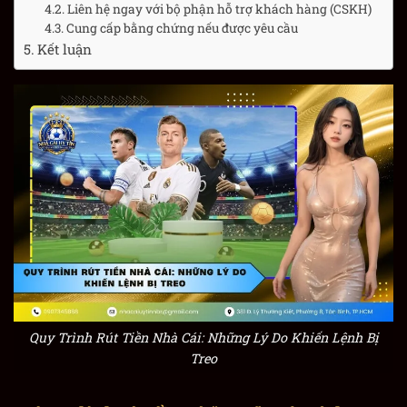
Liên hệ ngay với bộ phận hỗ trợ khách hàng (CSKH)
Cung cấp bằng chứng nếu được yêu cầu
Kết luận
Quy Trình Rút Tiền Nhà Cái: Những Lý Do Khiến Lệnh Bị
Treo