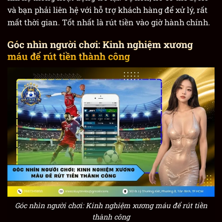
và bạn phải liên hệ với hỗ trợ khách hàng để xử lý, rất
mất thời gian. Tốt nhất là rút tiền vào giờ hành chính.
Góc nhìn người chơi: Kinh nghiệm xương
máu để rút tiền thành công
Góc nhìn người chơi: Kinh nghiệm xương máu để rút tiền
thành công